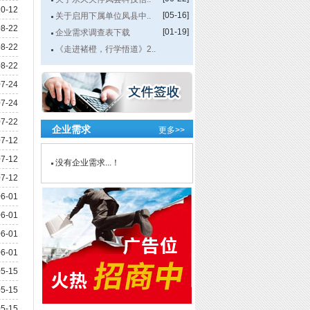
0-12
[05-16]
关于启用下属单位凤县中..
8-22
[01-19]
企业需求调查表下载
8-22
《走进褚橙，行学悟道》2..
[10-09]
8-22
7-24
7-24
7-22
企业需求
更多>>
7-12
7-12
没有企业需求...！
7-12
6-01
6-01
6-01
6-01
5-15
5-15
5-15