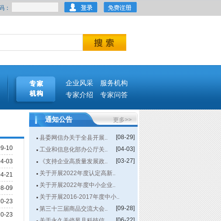
码：
企业风采
服务机构
专家介绍
专家问答
通知公告
更多>>
[08-29]
县委网信办关于全县开展..
9-10
[04-03]
工业和信息化部办公厅关..
[03-27]
4-03
《支持企业高质量发展政..
关于开展2022年度认定高新..
4-21
[03-27]
关于开展2022年度中小企业..
8-09
[03-14]
关于开展2016-2017年度中小..
0-23
[09-28]
[11-01]
第三十三届商品交流大会..
0-23
[06-22]
关于永久关停凤县科技信..