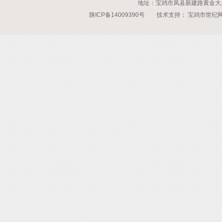
地址：宝鸡市凤县新建路黄金大厦 传
陕ICP备14009390号
技术支持：
宝鸡市世纪