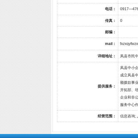
电话：
0917—47
传真：
0
邮编：
mail：
fxzxqyfw
详细地址：
凤县市民
凤县中小企
成立凤县
额拨款事
提供服务：
开拓部、
企业和非
服务中心
经营范围：
信息咨询; 