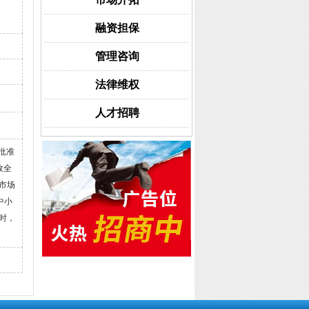
融资担保
管理咨询
法律维权
人才招聘
批准
政全
市场
中小
时，