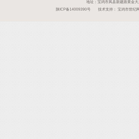
地址：宝鸡市凤县新建路黄金大厦 传
陕ICP备14009390号
技术支持：
宝鸡市世纪